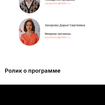
sscygankov@sfedu.ru
Захарова Дарья Сергеевна
Менеджер программы
dszaharova@sfedu.ru
Ролик о программе