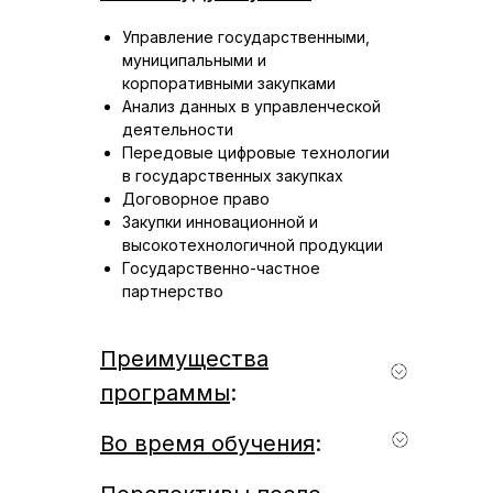
Управление государственными,
муниципальными и
корпоративными закупками
Анализ данных в управленческой
деятельности
Передовые цифровые технологии
в государственных закупках
Договорное право
Закупки инновационной и
высокотехнологичной продукции
Государственно-частное
партнерство
Преимущества
программы
:
Международная программа на
Во время обучения
:
английском языке c возможностью
выбора части курсов на русском
Студенты получат знания и умения в